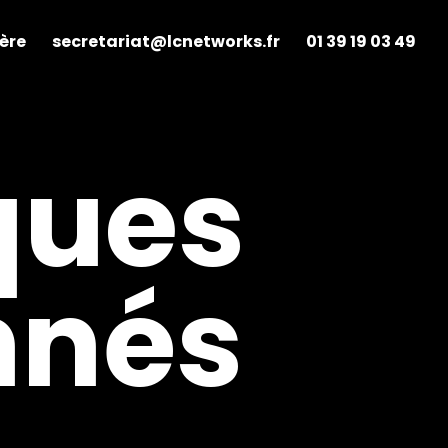
ère
secretariat@lcnetworks.fr
01 39 19 03 49
ques
nnés