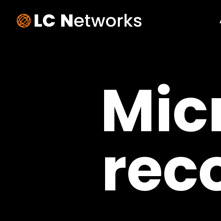
Mic
rec