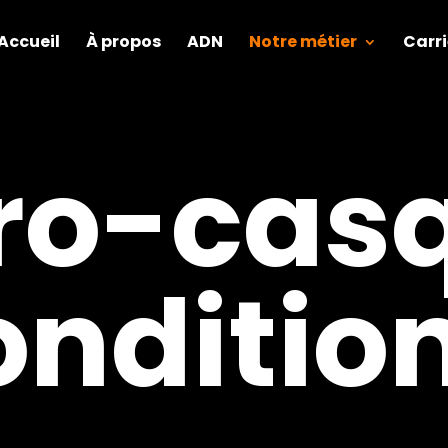
Accueil
À propos
ADN
Notre métier
Carri
ro-cas
onditio