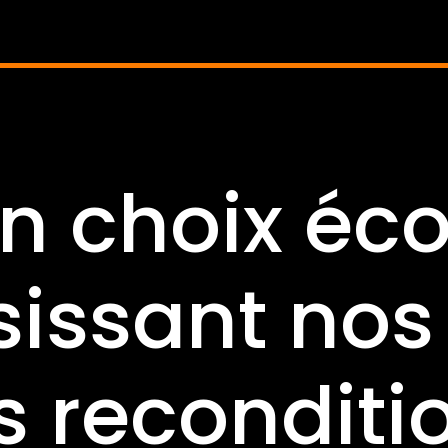
un choix éc
sissant nos
 reconditi