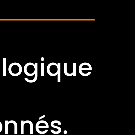
ologique
onnés.