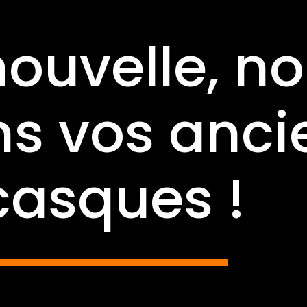
ouvelle, n
s vos anci
casques !