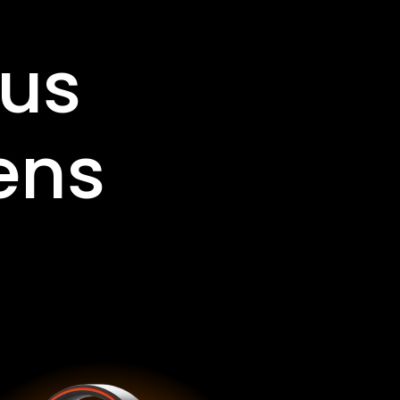
ous
ens